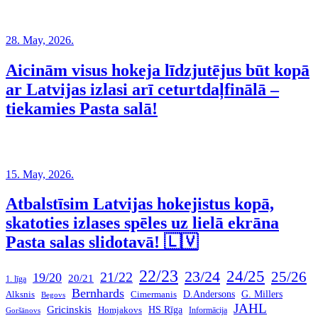
28. May, 2026.
Aicinām visus hokeja līdzjutējus būt kopā
ar Latvijas izlasi arī ceturtdaļfinālā –
tiekamies Pasta salā!
15. May, 2026.
Atbalstīsim Latvijas hokejistus kopā,
skatoties izlases spēles uz lielā ekrāna
Pasta salas slidotavā! 🇱🇻
22/23
24/25
23/24
21/22
25/26
19/20
20/21
1. līga
Bernhards
G. Millers
D.Andersons
Alksnis
Cimermanis
Begovs
JAHL
Gricinskis
HS Rīga
Homjakovs
Informācija
Goršānovs