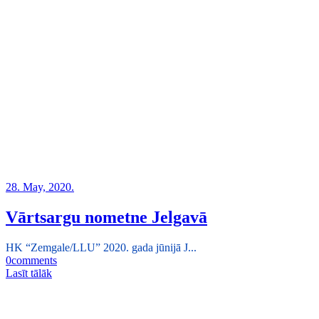
28. May, 2020.
Vārtsargu nometne Jelgavā
HK “Zemgale/LLU” 2020. gada jūnijā J...
0
comments
Lasīt tālāk