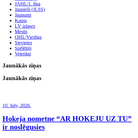
JAHL/1. līga
Jaunieši (JLSS)
Jaunumi
Kauss
LV izlases
Mestis
OHL/Virslīga
Sievietes
Spēlētāji
Veterāni
Jaunākās ziņas
Jaunākās ziņas
10. July, 2026.
Hokeja nometne “AR HOKEJU UZ TU”
ir noslēgusies