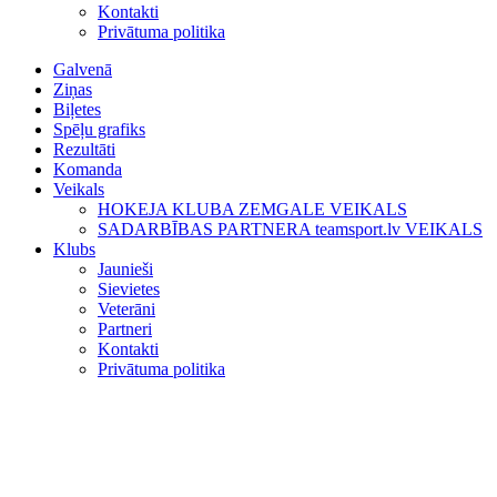
Kontakti
Privātuma politika
Galvenā
Ziņas
Biļetes
Spēļu grafiks
Rezultāti
Komanda
Veikals
HOKEJA KLUBA ZEMGALE VEIKALS
SADARBĪBAS PARTNERA teamsport.lv VEIKALS
Klubs
Jaunieši
Sievietes
Veterāni
Partneri
Kontakti
Privātuma politika