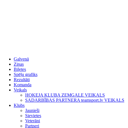
Galvenā
Ziņas
Biļetes
Spēļu grafiks
Rezultāti
Komanda
Veikals
HOKEJA KLUBA ZEMGALE VEIKALS
SADARBĪBAS PARTNERA teamsport.lv VEIKALS
Klubs
Jaunieši
Sievietes
Veterāni
Partneri