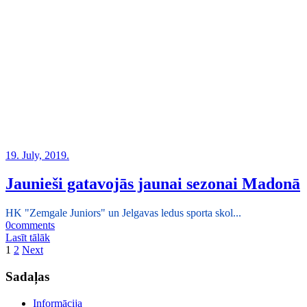
19. July, 2019.
Jaunieši gatavojās jaunai sezonai Madonā
HK "Zemgale Juniors" un Jelgavas ledus sporta skol...
0
comments
Lasīt tālāk
1
2
Next
Sadaļas
Informācija