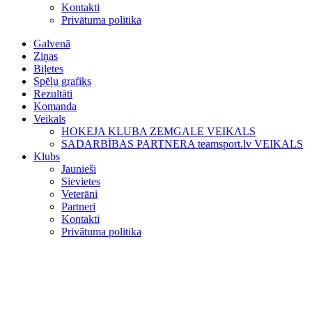
Kontakti
Privātuma politika
Galvenā
Ziņas
Biļetes
Spēļu grafiks
Rezultāti
Komanda
Veikals
HOKEJA KLUBA ZEMGALE VEIKALS
SADARBĪBAS PARTNERA teamsport.lv VEIKALS
Klubs
Jaunieši
Sievietes
Veterāni
Partneri
Kontakti
Privātuma politika