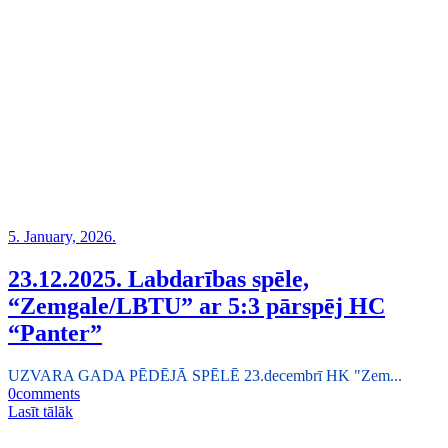
5. January, 2026.
23.12.2025. Labdarības spēle,
“Zemgale/LBTU” ar 5:3 pārspēj HC
“Panter”
UZVARA GADA PĒDĒJĀ SPĒLĒ 23.decembrī HK "Zem...
0
comments
Lasīt tālāk