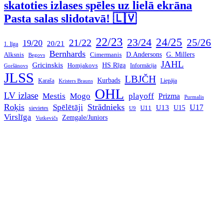
skatoties izlases spēles uz lielā ekrāna
Pasta salas slidotavā! 🇱🇻
22/23
24/25
23/24
21/22
25/26
19/20
20/21
1. līga
Bernhards
G. Millers
D.Andersons
Alksnis
Cimermanis
Begovs
JAHL
Gricinskis
HS Rīga
Homjakovs
Informācija
Goršānovs
JLSS
LBJČH
Kurbads
Karaša
Liepāja
Kristers Brauns
OHL
LV izlase
Mestis
Mogo
playoff
Prizma
Purmalis
Roķis
Strādnieks
Spēlētāji
U13
U17
U15
U11
sievietes
U9
Virslīga
Zemgale/Juniors
Vutkevičs