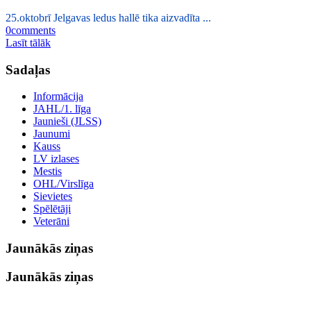
25.oktobrī Jelgavas ledus hallē tika aizvadīta ...
0
comments
Lasīt tālāk
Sadaļas
Informācija
JAHL/1. līga
Jaunieši (JLSS)
Jaunumi
Kauss
LV izlases
Mestis
OHL/Virslīga
Sievietes
Spēlētāji
Veterāni
Jaunākās ziņas
Jaunākās ziņas