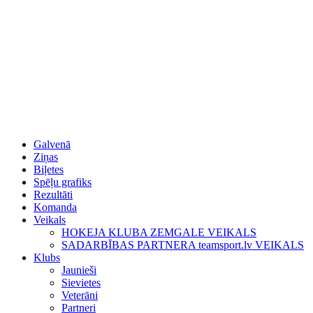
Galvenā
Ziņas
Biļetes
Spēļu grafiks
Rezultāti
Komanda
Veikals
HOKEJA KLUBA ZEMGALE VEIKALS
SADARBĪBAS PARTNERA teamsport.lv VEIKALS
Klubs
Jaunieši
Sievietes
Veterāni
Partneri